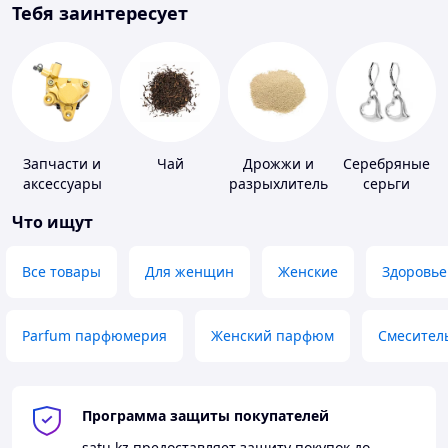
Тебя заинтересует
Запчасти и
Чай
Дрожжи и
Серебряные
аксессуары
разрыхлитель
серьги
для насосов
теста
Что ищут
Все товары
Для женщин
Женские
Здоровье
Parfum парфюмерия
Женский парфюм
Смесител
Программа защиты покупателей
satu.kz
предоставляет защиту покупок до