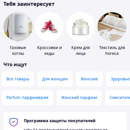
Тебя заинтересует
Газовые
Кроссовки и
Крем для
Текстиль для
котлы
кеды
лица
horeca
Что ищут
Все товары
Для женщин
Женские
Здоровье
Parfum парфюмерия
Женский парфюм
Смесител
Программа защиты покупателей
satu.kz
предоставляет защиту покупок до