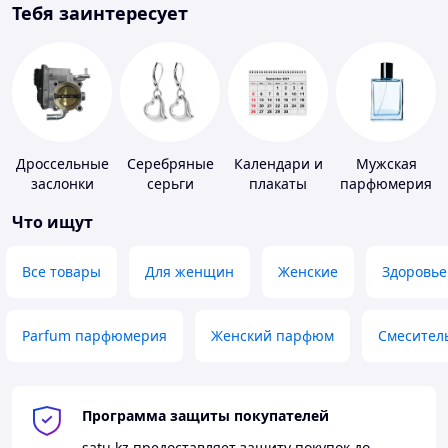
Тебя заинтересует
Дроссельные
Серебряные
Календари и
Мужская
заслонки
серьги
плакаты
парфюмерия
Что ищут
Все товары
Для женщин
Женские
Здоровье
Parfum парфюмерия
Женский парфюм
Смесител
Программа защиты покупателей
satu.kz
предоставляет защиту покупок до