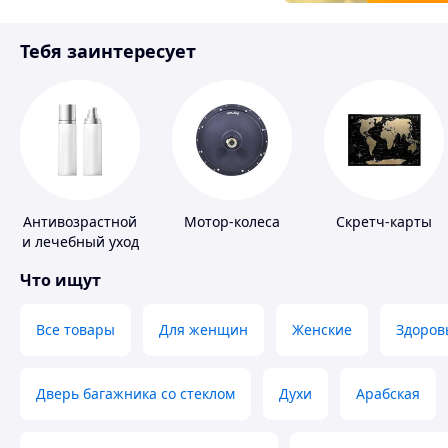
Товары для детей
Тебя заинтересует
Инструмент
Антивозрастной
Мотор-колеса
Скретч-карты
и лечебный уход
за кожей
Что ищут
Все товары
Для женщин
Женские
Здоров
Дверь багажника со стеклом
Духи
Арабская