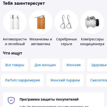
Тебя заинтересует
Антивозрастной
Механизмы и
Серебряные
Компрессоры
и лечебный
автоматика
серьги
кондиционера
уход за кожей
для окон и
Что ищут
дверей
Все товары
Для женщин
Женские
Здоровье
Parfum парфюмерия
Женский парфюм
Смесител
Программа защиты покупателей
satu.kz
предоставляет защиту покупок до