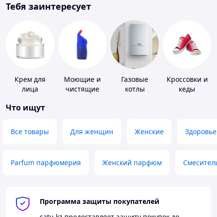
Тебя заинтересует
Крем для
Моющие и
Газовые
Кроссовки и
лица
чистящие
котлы
кеды
средства
Что ищут
Все товары
Для женщин
Женские
Здоровье
Parfum парфюмерия
Женский парфюм
Смесител
Программа защиты покупателей
satu.kz
предоставляет защиту покупок до