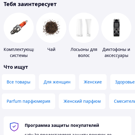
Тебя заинтересует
Комплектующие
Чай
Лосьоны для
Диктофоны и
системы
волос
аксессуары
зажигания
Что ищут
Все товары
Для женщин
Женские
Здоровье
Parfum парфюмерия
Женский парфюм
Смесител
Программа защиты покупателей
satu.kz
предоставляет защиту покупок до