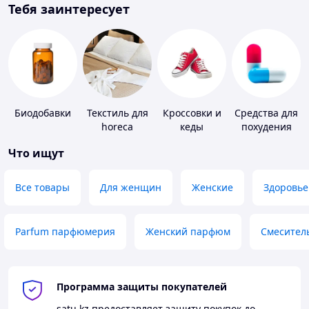
Тебя заинтересует
Биодобавки
Текстиль для
Кроссовки и
Средства для
horeca
кеды
похудения
Что ищут
Все товары
Для женщин
Женские
Здоровье
Parfum парфюмерия
Женский парфюм
Смесител
Программа защиты покупателей
satu.kz
предоставляет защиту покупок до