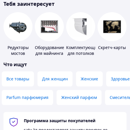
Тебя заинтересует
Редукторы
Оборудование
Комплектующие
Скретч-карты
мостов
для майнинга
для потолков
Что ищут
Все товары
Для женщин
Женские
Здоровье
Parfum парфюмерия
Женский парфюм
Смесител
Программа защиты покупателей
satu.kz
предоставляет защиту покупок до