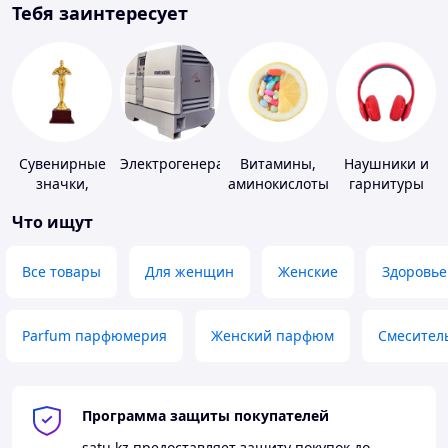
Тебя заинтересует
Сувенирные
Электрогенераторы
Витамины,
Наушники и
значки,
аминокислоты
гарнитуры
награды
и коферменты
Что ищут
Все товары
Для женщин
Женские
Здоровье
Parfum парфюмерия
Женский парфюм
Смесител
Программа защиты покупателей
satu.kz
предоставляет защиту покупок до