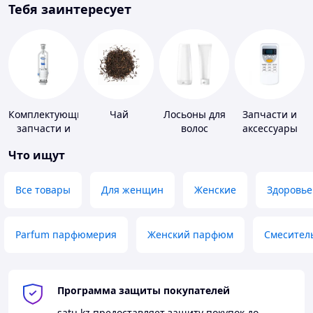
Тебя заинтересует
Комплектующие,
Чай
Лосьоны для
Запчасти и
запчасти и
волос
аксессуары
расходные
для бытовых
Что ищут
материалы
кондиционеров
для
сантехники
Все товары
Для женщин
Женские
Здоровье
Parfum парфюмерия
Женский парфюм
Смесител
Программа защиты покупателей
satu.kz
предоставляет защиту покупок до