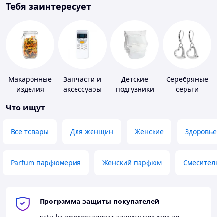
Тебя заинтересует
Макаронные
Запчасти и
Детские
Серебряные
изделия
аксессуары
подгузники
серьги
для бытовых
Что ищут
кондиционеров
Все товары
Для женщин
Женские
Здоровье
Parfum парфюмерия
Женский парфюм
Смесител
Программа защиты покупателей
satu.kz
предоставляет защиту покупок до