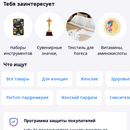
Тебя заинтересует
Наборы
Сувенирные
Текстиль для
Витамины,
инструментов
значки,
horeca
аминокислоты
награды
и коферменты
Что ищут
Все товары
Для женщин
Женские
Здоровье
Parfum парфюмерия
Женский парфюм
Смесител
Программа защиты покупателей
satu.kz
предоставляет защиту покупок до