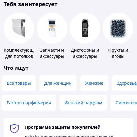
Тебя заинтересует
Комплектующие
Запчасти и
Диктофоны и
Фрукты и
для потолков
аксессуары
аксессуары
ягоды
для бытовых
Что ищут
кондиционеров
Все товары
Для женщин
Женские
Здоровье
Parfum парфюмерия
Женский парфюм
Смесител
Программа защиты покупателей
satu.kz
предоставляет защиту покупок до