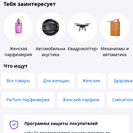
Тебя заинтересует
Женская
Автомобильная
Квадрокоптеры
Механизмы и
парфюмерия
акустика
автоматика
для окон и
Что ищут
дверей
Все товары
Для женщин
Женские
Здоровье
Parfum парфюмерия
Женский парфюм
Смесител
Программа защиты покупателей
satu.kz
предоставляет защиту покупок до