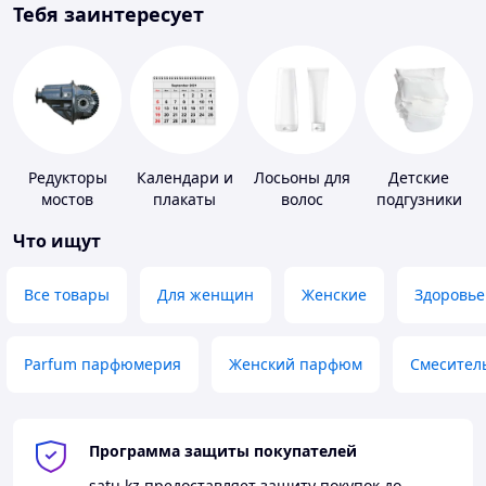
Тебя заинтересует
Редукторы
Календари и
Лосьоны для
Детские
мостов
плакаты
волос
подгузники
Что ищут
Все товары
Для женщин
Женские
Здоровье
Parfum парфюмерия
Женский парфюм
Смесител
Программа защиты покупателей
satu.kz
предоставляет защиту покупок до