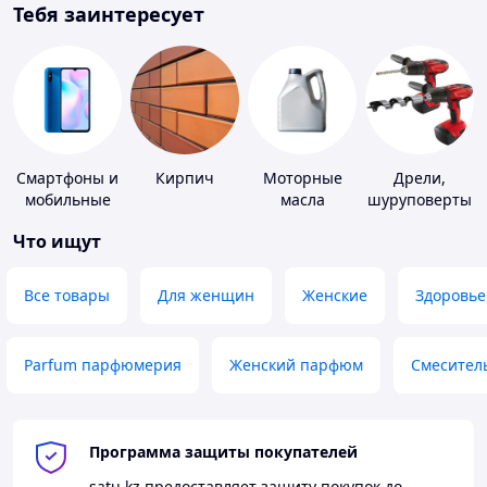
Тебя заинтересует
Смартфоны и
Кирпич
Моторные
Дрели,
мобильные
масла
шуруповерты
телефоны
Что ищут
Все товары
Для женщин
Женские
Здоровье
Parfum парфюмерия
Женский парфюм
Смесител
Программа защиты покупателей
satu.kz
предоставляет защиту покупок до