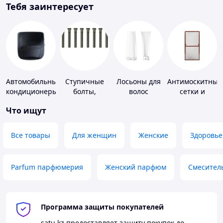
Тебя заинтересует
Автомобильные
Ступичные
Лосьоны для
Антимоскитные
кондиционеры
болты,
волос
сетки и
шпильки и
комплектующи
Что ищут
гайки
к ним
Все товары
Для женщин
Женские
Здоровье
Parfum парфюмерия
Женский парфюм
Смесител
Программа защиты покупателей
satu.kz
предоставляет защиту покупок до