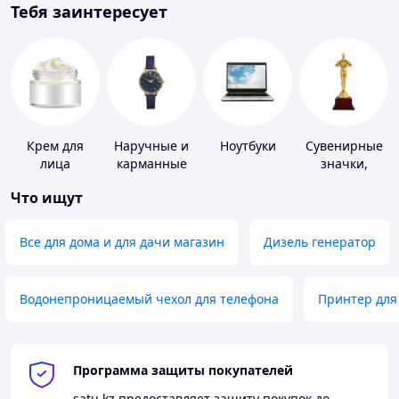
Тебя заинтересует
Крем для
Наручные и
Ноутбуки
Сувенирные
лица
карманные
значки,
часы
награды
Что ищут
Все для дома и для дачи магазин
Дизель генератор
Водонепроницаемый чехол для телефона
Принтер для
Программа защиты покупателей
satu.kz
предоставляет защиту покупок до