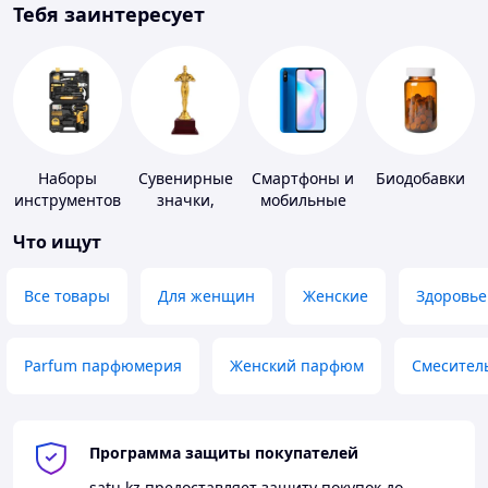
Тебя заинтересует
Наборы
Сувенирные
Смартфоны и
Биодобавки
инструментов
значки,
мобильные
награды
телефоны
Что ищут
Все товары
Для женщин
Женские
Здоровье
Parfum парфюмерия
Женский парфюм
Смесител
Программа защиты покупателей
satu.kz
предоставляет защиту покупок до