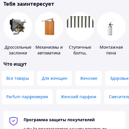
Тебя заинтересует
Дроссельные
Механизмы и
Ступичные
Монтажная
заслонки
автоматика
болты,
пена
для окон и
шпильки и
Что ищут
дверей
гайки
Все товары
Для женщин
Женские
Здоровье
Parfum парфюмерия
Женский парфюм
Смесител
Программа защиты покупателей
satu.kz
предоставляет защиту покупок до