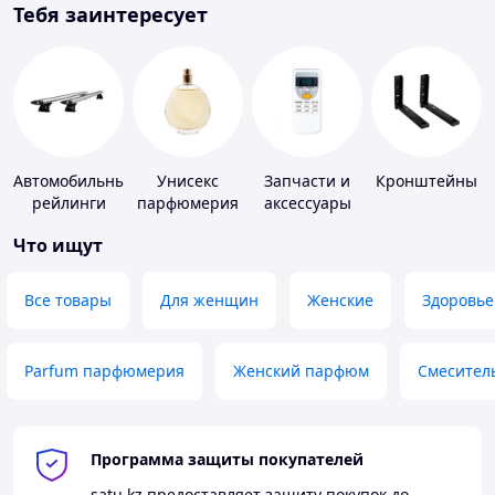
Тебя заинтересует
Автомобильные
Унисекс
Запчасти и
Кронштейны
рейлинги
парфюмерия
аксессуары
для бытовых
Что ищут
кондиционеров
Все товары
Для женщин
Женские
Здоровье
Parfum парфюмерия
Женский парфюм
Смесител
Программа защиты покупателей
satu.kz
предоставляет защиту покупок до