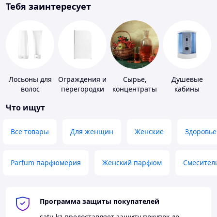
Тебя заинтересует
Лосьоны для
Ограждения и
Сырье,
Душевые
волос
перегородки
концентраты
кабины
для ванной,
для
Что ищут
душа, туалета
алкогольной
продукции
Все товары
Для женщин
Женские
Здоровье
Parfum парфюмерия
Женский парфюм
Смесител
Программа защиты покупателей
satu.kz
предоставляет защиту покупок до