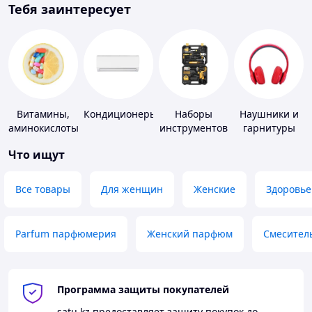
Тебя заинтересует
Витамины,
Кондиционеры
Наборы
Наушники и
аминокислоты
инструментов
гарнитуры
и коферменты
Что ищут
Все товары
Для женщин
Женские
Здоровье
Parfum парфюмерия
Женский парфюм
Смесител
Программа защиты покупателей
satu.kz
предоставляет защиту покупок до