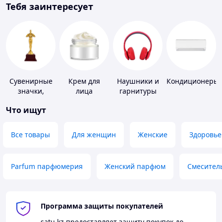
Тебя заинтересует
Сувенирные
Крем для
Наушники и
Кондиционеры
значки,
лица
гарнитуры
награды
Что ищут
Все товары
Для женщин
Женские
Здоровье
Parfum парфюмерия
Женский парфюм
Смесител
Программа защиты покупателей
satu.kz
предоставляет защиту покупок до