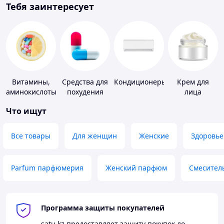
Тебя заинтересует
Витамины,
Средства для
Кондиционеры
Крем для
аминокислоты
похудения
лица
и коферменты
Что ищут
Все товары
Для женщин
Женские
Здоровье
Parfum парфюмерия
Женский парфюм
Смесител
Программа защиты покупателей
satu.kz
предоставляет защиту покупок до