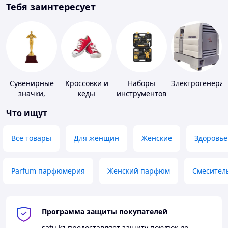
Тебя заинтересует
Сувенирные
Кроссовки и
Наборы
Электрогенера
значки,
кеды
инструментов
награды
Что ищут
Все товары
Для женщин
Женские
Здоровье
Parfum парфюмерия
Женский парфюм
Смесител
Программа защиты покупателей
satu.kz
предоставляет защиту покупок до