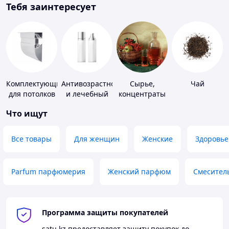
Тебя заинтересует
Комплектующие
Антивозрастной
Сырье,
Чай
для потолков
и лечебный
концентраты
уход за кожей
для
Что ищут
алкогольной
продукции
Все товары
Для женщин
Женские
Здоровье
Parfum парфюмерия
Женский парфюм
Смесител
Программа защиты покупателей
satu.kz
предоставляет защиту покупок до