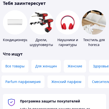
Тебя заинтересует
Кондиционеры
Дрели,
Наушники и
Текстиль для
шуруповерты
гарнитуры
horeca
Что ищут
Все товары
Для женщин
Женские
Здоровье
Parfum парфюмерия
Женский парфюм
Смесител
Программа защиты покупателей
satu.kz
предоставляет защиту покупок до