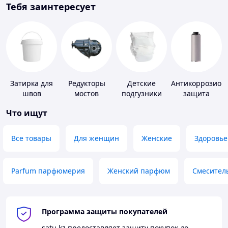
Тебя заинтересует
Затирка для
Редукторы
Детские
Антикоррозион
швов
мостов
подгузники
защита
Что ищут
Все товары
Для женщин
Женские
Здоровье
Parfum парфюмерия
Женский парфюм
Смесител
Программа защиты покупателей
satu.kz
предоставляет защиту покупок до