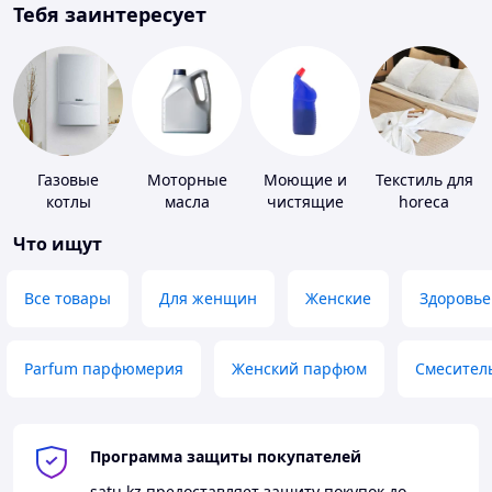
Тебя заинтересует
Газовые
Моторные
Моющие и
Текстиль для
котлы
масла
чистящие
horeca
средства
Что ищут
Все товары
Для женщин
Женские
Здоровье
Parfum парфюмерия
Женский парфюм
Смесител
Программа защиты покупателей
satu.kz
предоставляет защиту покупок до