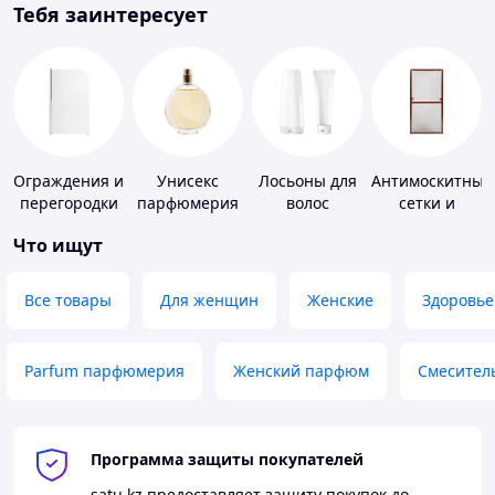
Тебя заинтересует
Ограждения и
Унисекс
Лосьоны для
Антимоскитные
перегородки
парфюмерия
волос
сетки и
для ванной,
комплектующи
Что ищут
душа, туалета
к ним
Все товары
Для женщин
Женские
Здоровье
Parfum парфюмерия
Женский парфюм
Смесител
Программа защиты покупателей
satu.kz
предоставляет защиту покупок до