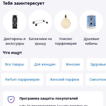
Тебя заинтересует
Диктофоны и
Багажники на
Унисекс
Душевые
аксессуары
крышу
парфюмерия
кабины
Что ищут
Все товары
Для женщин
Женские
Здоровье
Parfum парфюмерия
Женский парфюм
Смесител
Программа защиты покупателей
satu.kz
предоставляет защиту покупок до