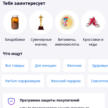
Тебя заинтересует
Биодобавки
Сувенирные
Витамины,
Кроссовки и
значки,
аминокислоты
кеды
награды
и коферменты
Что ищут
Все товары
Для женщин
Женские
Здоровье
Parfum парфюмерия
Женский парфюм
Смесител
Программа защиты покупателей
satu.kz
предоставляет защиту покупок до