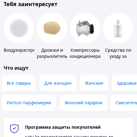
Тебя заинтересует
Воздухораспределители
Дрожжи и
Компрессоры
Средства по
разрыхлитель
кондиционера
уходу за
теста
контактными
Что ищут
линзами
Все товары
Для женщин
Женские
Здоровье
Parfum парфюмерия
Женский парфюм
Смесител
Программа защиты покупателей
satu.kz
предоставляет защиту покупок до