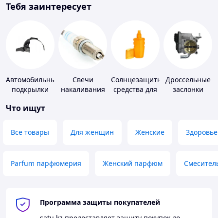
Тебя заинтересует
Автомобильные
Свечи
Солнцезащитные
Дроссельные
подкрылки
накаливания
средства для
заслонки
и зажигания
кожи
Что ищут
Все товары
Для женщин
Женские
Здоровье
Parfum парфюмерия
Женский парфюм
Смесител
Программа защиты покупателей
satu.kz
предоставляет защиту покупок до