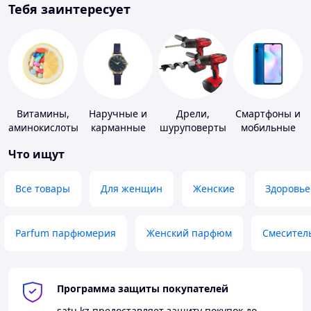
Тебя заинтересует
Витамины,
Наручные и
Дрели,
Смартфоны и
аминокислоты
карманные
шуруповерты
мобильные
и коферменты
часы
телефоны
Что ищут
Все товары
Для женщин
Женские
Здоровье
Parfum парфюмерия
Женский парфюм
Смесител
Программа защиты покупателей
satu.kz
предоставляет защиту покупок до