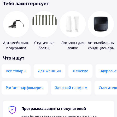
Тебя заинтересует
Автомобильные
Ступичные
Лосьоны для
Автомобильные
подкрылки
болты,
волос
кондиционеры
шпильки и
Что ищут
гайки
Все товары
Для женщин
Женские
Здоровье
Parfum парфюмерия
Женский парфюм
Смесител
Программа защиты покупателей
satu.kz
предоставляет защиту покупок до