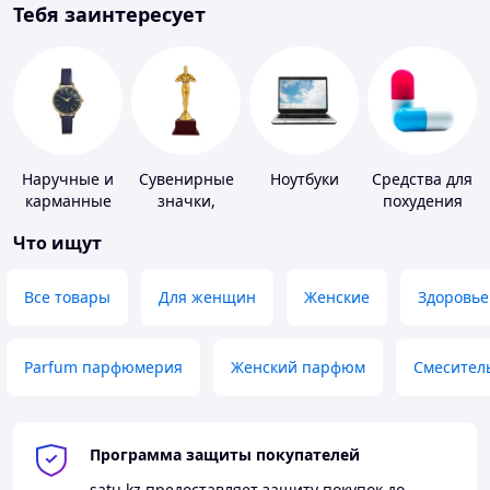
Тебя заинтересует
Наручные и
Сувенирные
Ноутбуки
Средства для
карманные
значки,
похудения
часы
награды
Что ищут
Все товары
Для женщин
Женские
Здоровье
Parfum парфюмерия
Женский парфюм
Смесител
Программа защиты покупателей
satu.kz
предоставляет защиту покупок до