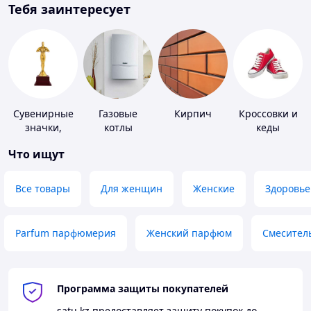
Тебя заинтересует
Сувенирные
Газовые
Кирпич
Кроссовки и
значки,
котлы
кеды
награды
Что ищут
Все товары
Для женщин
Женские
Здоровье
Parfum парфюмерия
Женский парфюм
Смесител
Программа защиты покупателей
satu.kz
предоставляет защиту покупок до