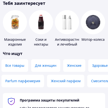
Тебя заинтересует
Макаронные
Соки и
Антивозрастной
Мотор-колеса
изделия
нектары
и лечебный
уход за кожей
Что ищут
Все товары
Для женщин
Женские
Здоровье
Parfum парфюмерия
Женский парфюм
Смесител
Программа защиты покупателей
satu.kz
предоставляет защиту покупок до