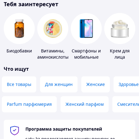
Тебя заинтересует
Биодобавки
Витамины,
Смартфоны и
Крем для
аминокислоты
мобильные
лица
и коферменты
телефоны
Что ищут
Все товары
Для женщин
Женские
Здоровье
Parfum парфюмерия
Женский парфюм
Смесител
Программа защиты покупателей
satu.kz
предоставляет защиту покупок до