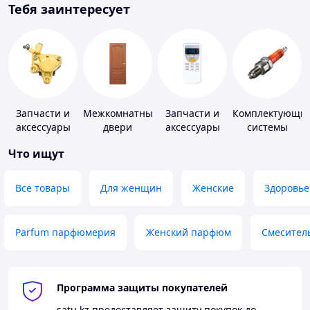
Тебя заинтересует
Запчасти и
Межкомнатные
Запчасти и
Комплектующи
аксессуары
двери
аксессуары
системы
для насосов
для бытовых
зажигания
Что ищут
кондиционеров
Все товары
Для женщин
Женские
Здоровье
Parfum парфюмерия
Женский парфюм
Смесител
Программа защиты покупателей
satu.kz
предоставляет защиту покупок до